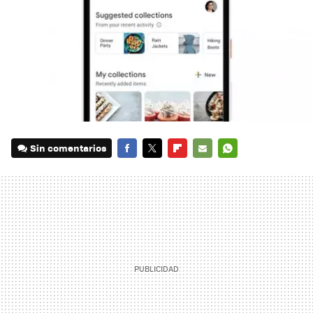
Sin comentarios
FACEBOOK
TWITTER
FLIPBOARD
E-
WHATSAPP
MAIL