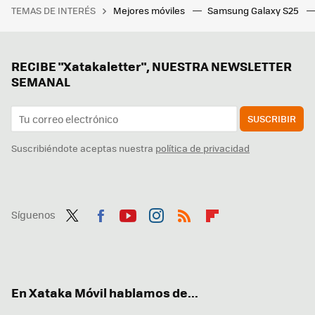
TEMAS DE INTERÉS
Mejores móviles
Samsung Galaxy S25
RECIBE "Xatakaletter", NUESTRA NEWSLETTER
SEMANAL
SUSCRIBIR
Suscribiéndote aceptas nuestra
política de privacidad
Síguenos
Twit
Fac
You
Inst
RSS
Flip
ter
ebo
tub
agr
boa
ok
e
am
rd
En Xataka Móvil hablamos de...