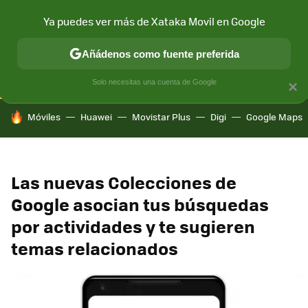
Ya puedes ver más de Xataka Movil en Google
CONECTIVIDAD
MÓVIL Y SOCIEDAD
APLICACIONES
COM
Añádenos como fuente preferida
Solo necesitas una cuenta de Google
×
HOY SE HABLA DE
Móviles
Huawei
Movistar Plus
Digi
Google Maps
Las nuevas Colecciones de
Google asocian tus búsquedas
por actividades y te sugieren
temas relacionados