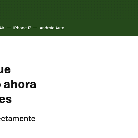
Air
iPhone 17
Android Auto
ue
p ahora
nes
rectamente