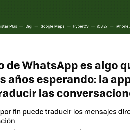
istar Plus
Digi
Google Maps
HyperOS
iOS 27
iPhone 
o de WhatsApp es algo q
s años esperando: la ap
raducir las conversacio
or fin puede traducir los mensajes di
ación