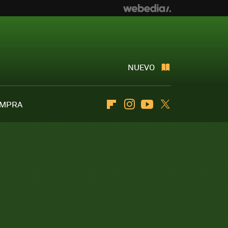
NUEVO
OMPRA
Flipboard
Instagram
Youtube
Twitter