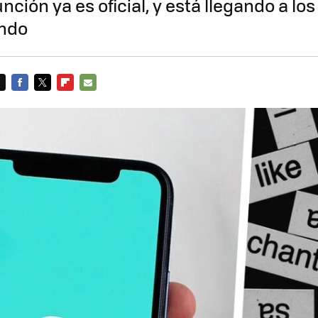
nción ya es oficial, y está llegando a lo
undo
FACEBOOK
TWITTER
FLIPBOARD
E-
MAIL