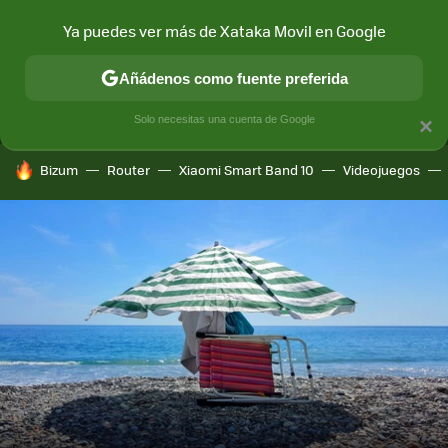
Ya puedes ver más de Xataka Movil en Google
MENÚ
NUEVO
Añádenos como fuente preferida
CONECTIVIDAD
MÓVIL Y SOCIEDAD
APLICACIONES
COM
Solo necesitas una cuenta de Google
×
HOY SE HABLA DE
Bizum
Router
Xiaomi Smart Band 10
Videojuegos