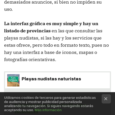
demasiados anuncios, si bien no impiden su
uso.
La interfaz gráfica es muy simple y hay un
listado de provincias
en las que consultar las
playas nudistas, si las hay y los servicios que
estas ofrece, pero todo en formato texto, pues no
hay una interfaz a base de iconos, mapas o
fotografías orientativas.
Playas nudistas naturistas
Utilizamos cookies de terceros para generar estadísticas
Desarrollador:
de audiencia y mostrar publicidad personalizada
tutoriales,manuales,infantil,ocio y
analizando tu navegación. Si sigues navegando estarás
aceptando su uso.
Más información
vacaciones