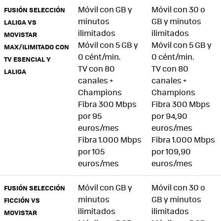
Móvil con GB y
Móvil con 30 o
FUSIÓN SELECCIÓN
minutos
GB y minutos
LALIGA VS
ilimitados
ilimitados
MOVISTAR
Móvil con 5 GB y
Móvil con 5 GB y
MAX/ILIMITADO CON
0 cént/min.
0 cént/min.
TV ESENCIAL Y
TV con 80
TV con 80
LALIGA
canales +
canales +
Champions
Champions
Fibra 300 Mbps
Fibra 300 Mbps
por 95
por 94,90
euros/mes
euros/mes
Fibra 1.000 Mbps
Fibra 1.000 Mbps
por 105
por 109,90
euros/mes
euros/mes
Móvil con GB y
Móvil con 30 o
FUSIÓN SELECCIÓN
minutos
GB y minutos
FICCIÓN VS
ilimitados
ilimitados
MOVISTAR