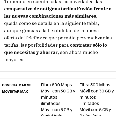
Teniendo en cuenta todas las novedades, las
comparativa de antiguas tarifas Fusión frente a
las nuevas combinaciones más similares
,
queda como se detalla en la siguiente tabla,
aunque gracias a la flexibilidad de la nueva
oferta de Telefónica que permite personalizar las
tarifas, las posibilidades para
contratar sólo lo
que necesitas y ahorrar
, son ahora mucho
mayores:
Fibra 600 Mbps
Fibra 300 Mbps
CONECTA MAX VS
Móvil con 30 GB y
Móvil con 30 GB y
MOVISTAR MAX
minutos
minutos
ilimitados
ilimitados
Móvil con 5 GB y
Móvil con 5 GB y
0 cént/min.
0 cént/min.