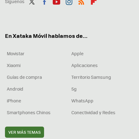
Síguenos
Twit
Fac
You
Inst
RSS
Flip
ter
ebo
tub
agr
boa
ok
e
am
rd
En Xataka Móvil hablamos de...
Movistar
Apple
Xiaomi
Aplicaciones
Guías de compra
Territorio Samsung
Android
5g
iPhone
WhatsApp
Smartphones Chinos
Conectividad y Redes
VER MÁS TEMAS