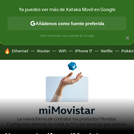
Ya puedes ver más de Xataka Movil en Google
CONECTIVIDAD
MÓVIL Y SOCIEDAD
APLICACIONES
COM
Añádenos como fuente preferida
Solo necesitas una cuenta de Google
×
HOY SE HABLA DE
Ethernet
Router
WiFi
iPhone 17
Netflix
Pokém