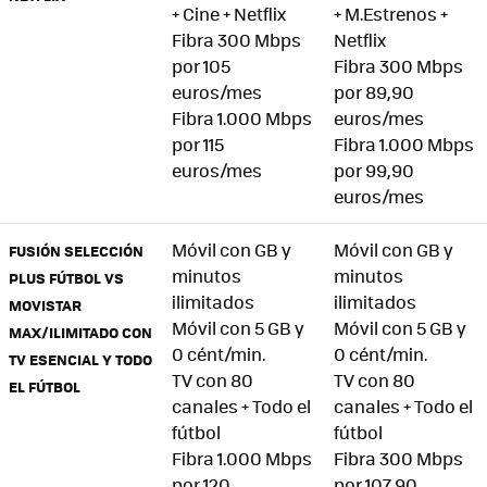
+ Cine + Netflix
+ M.Estrenos +
Fibra 300 Mbps
Netflix
por 105
Fibra 300 Mbps
euros/mes
por 89,90
Fibra 1.000 Mbps
euros/mes
por 115
Fibra 1.000 Mbps
euros/mes
por 99,90
euros/mes
Móvil con GB y
Móvil con GB y
FUSIÓN SELECCIÓN
minutos
minutos
PLUS FÚTBOL VS
ilimitados
ilimitados
MOVISTAR
Móvil con 5 GB y
Móvil con 5 GB y
MAX/ILIMITADO CON
0 cént/min.
0 cént/min.
TV ESENCIAL Y TODO
TV con 80
TV con 80
EL FÚTBOL
canales + Todo el
canales + Todo el
fútbol
fútbol
Fibra 1.000 Mbps
Fibra 300 Mbps
por 120
por 107,90