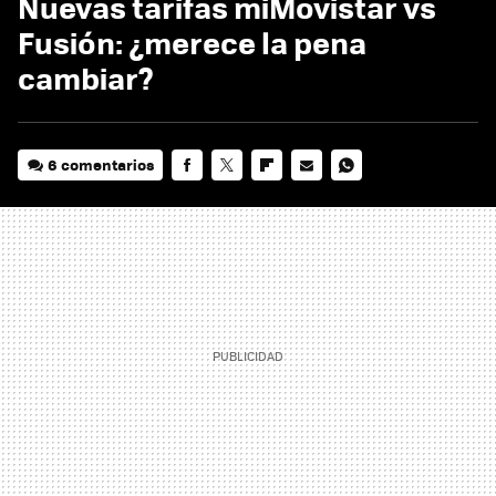
Nuevas tarifas miMovistar vs
Fusión: ¿merece la pena
cambiar?
6 comentarios
FACEBOOK
TWITTER
FLIPBOARD
E-
WHATSAPP
MAIL