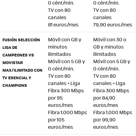
0 cént/min.
0 cént/min.
TV con 80
TV con 80
canales
canales
81 euros/mes
79,90 euros/mes
Móvil con GB y
Móvil con 30 o
FUSIÓN SELECCIÓN
minutos
GB y minutos
LIGA DE
ilimitados
ilimitados
CAMPEONES VS
Móvil con 5 GB y
Móvil con 5 GB y
MOVISTAR
0 cént/min.
0 cént/min.
MAX/ILIMITADO CON
TV con 80
TV con 80
TV ESENCIAL Y
canales + Liga
canales + Liga
CHAMPIONS
Fibra 300 Mbps
Fibra 300 Mbps
por 95
por 84,90
euros/mes
euros/mes
Fibra 1.000 Mbps
Fibra 1.000 Mbps
por 105
por 99,90
euros/mes
euros/mes