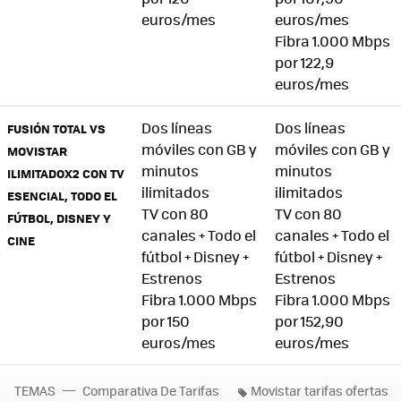
euros/mes
euros/mes
Fibra 1.000 Mbps
por 122,9
euros/mes
Dos líneas
Dos líneas
FUSIÓN TOTAL VS
móviles con GB y
móviles con GB y
MOVISTAR
minutos
minutos
ILIMITADOX2 CON TV
ilimitados
ilimitados
ESENCIAL, TODO EL
TV con 80
TV con 80
FÚTBOL, DISNEY Y
canales + Todo el
canales + Todo el
CINE
fútbol + Disney +
fútbol + Disney +
Estrenos
Estrenos
Fibra 1.000 Mbps
Fibra 1.000 Mbps
por 150
por 152,90
euros/mes
euros/mes
TEMAS
Comparativa De Tarifas
Movistar tarifas ofertas