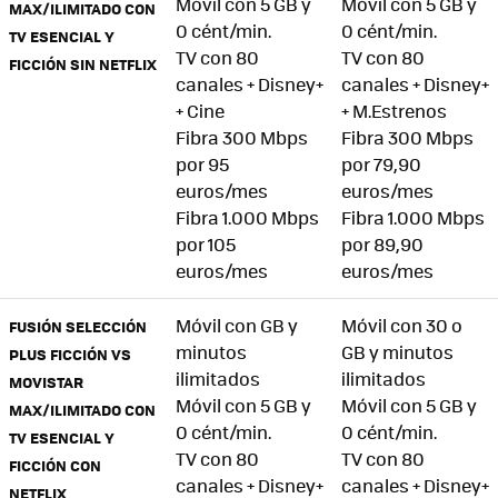
Móvil con 5 GB y
Móvil con 5 GB y
MAX/ILIMITADO CON
0 cént/min.
0 cént/min.
TV ESENCIAL Y
TV con 80
TV con 80
FICCIÓN SIN NETFLIX
canales + Disney+
canales + Disney+
+ Cine
+ M.Estrenos
Fibra 300 Mbps
Fibra 300 Mbps
por 95
por 79,90
euros/mes
euros/mes
Fibra 1.000 Mbps
Fibra 1.000 Mbps
por 105
por 89,90
euros/mes
euros/mes
Móvil con GB y
Móvil con 30 o
FUSIÓN SELECCIÓN
minutos
GB y minutos
PLUS FICCIÓN VS
ilimitados
ilimitados
MOVISTAR
Móvil con 5 GB y
Móvil con 5 GB y
MAX/ILIMITADO CON
0 cént/min.
0 cént/min.
TV ESENCIAL Y
TV con 80
TV con 80
FICCIÓN CON
canales + Disney+
canales + Disney+
NETFLIX