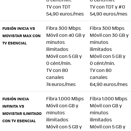
TV con TDT
TV con TDT y #0
54,90 euros/mes
54,90 euros/mes
Fibra 300 Mbps
Fibra 300 Mbps
FUSIÓN INICIA VS
Móvil con 40 GB y
Móvil con 30 GB y
MOVISTAR MAX CON
minutos
minutos
TV ESENCIAL
ilimitados
ilimitados
Móvil con 5 GB y
Móvil con 5 GB y
0 cént/min.
0 cént/min.
TV con 80
TV con 80
canales
canales
74 euros/mes
64,90 euros/mes
Fibra 1.000 Mbps
Fibra 1.000 Mbps
FUSIÓN INICIA
Móvil con GB y
Móvil con GB y
INFINITA VS
minutos
minutos
MOVISTAR ILIMITADO
ilimitados
ilimitados
CON TV ESENCIAL
Móvil con 5 GB y
Móvil con 5 GB y