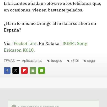
fabricantes añadan software a los teléfonos que,
en ocasiones, vienen bastante pelados.
¿Hará lo mismo Orange al instalarse ahora en
España?
Vía |
Pocket Lint
. En Xataka |
3GSM: Sony
Ericsson K610
.
TEMAS
Aplicaciones
Juegos
k610i
sega
FACEBOOK
TWITTER
FLIPBOARD
E-
WHATSAPP
MAIL
Comentarios cerrados