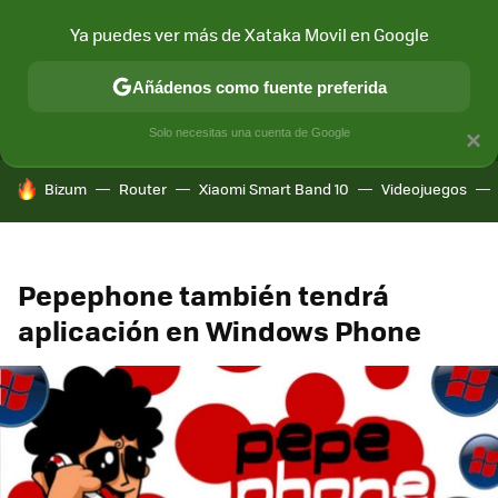
Ya puedes ver más de Xataka Movil en Google
MENÚ
NUEVO
Añádenos como fuente preferida
CONECTIVIDAD
MÓVIL Y SOCIEDAD
APLICACIONES
COM
Solo necesitas una cuenta de Google
×
HOY SE HABLA DE
Bizum
Router
Xiaomi Smart Band 10
Videojuegos
Pepephone también tendrá
aplicación en Windows Phone