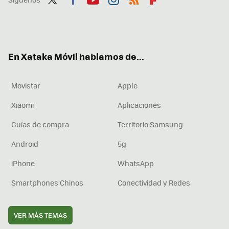
Twit
Fac
You
Inst
RSS
Flip
ter
ebo
tub
agr
boa
ok
e
am
rd
En Xataka Móvil hablamos de...
Movistar
Apple
Xiaomi
Aplicaciones
Guías de compra
Territorio Samsung
Android
5g
iPhone
WhatsApp
Smartphones Chinos
Conectividad y Redes
VER MÁS TEMAS