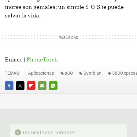
morse son geniales: un simple
S-O-S
te puede
salvar la vida.
Enlace |
PhoneTorch
TEMAS
Aplicaciones
s60
Symbian
5800 xpres
FACEBOOK
TWITTER
FLIPBOARD
E-
WHATSAPP
MAIL
Comentarios cerrados