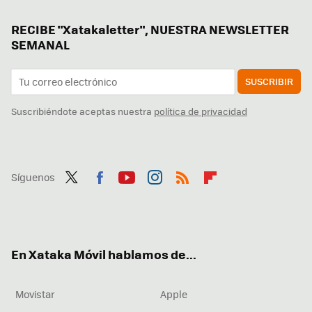
RECIBE "Xatakaletter", NUESTRA NEWSLETTER
SEMANAL
SUSCRIBIR
Suscribiéndote aceptas nuestra
política de privacidad
Síguenos
Twit
Fac
You
Inst
RSS
Flip
ter
ebo
tub
agr
boa
ok
e
am
rd
En Xataka Móvil hablamos de...
Movistar
Apple