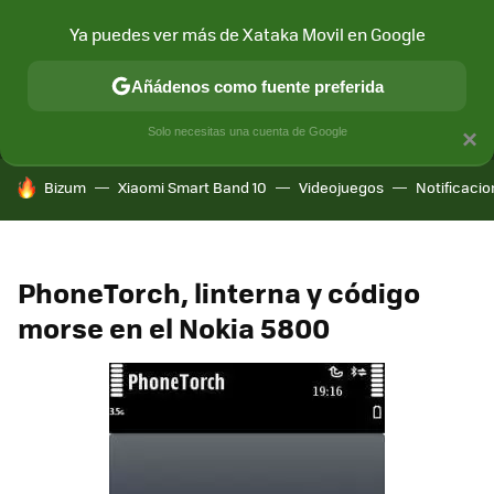
Ya puedes ver más de Xataka Movil en Google
MENÚ
NUEVO
Añádenos como fuente preferida
CONECTIVIDAD
MÓVIL Y SOCIEDAD
APLICACIONES
COM
Solo necesitas una cuenta de Google
×
HOY SE HABLA DE
Bizum
Xiaomi Smart Band 10
Videojuegos
Notificaci
PhoneTorch, linterna y código
morse en el Nokia 5800