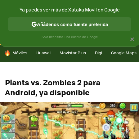
Ya puedes ver más de Xataka Movil en Google
CONECTIVIDAD
MÓVIL Y SOCIEDAD
APLICACIONES
COM
Añádenos como fuente preferida
Solo necesitas una cuenta de Google
×
HOY SE HABLA DE
Móviles
Huawei
Movistar Plus
Digi
Google Maps
Plants vs. Zombies 2 para
Android, ya disponible