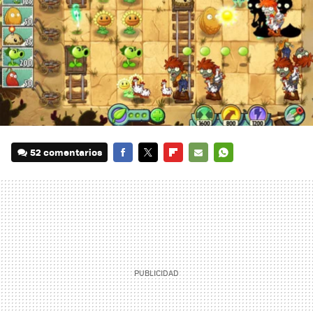
52 comentarios
FACEBOOK
TWITTER
FLIPBOARD
E-
WHATSAPP
MAIL