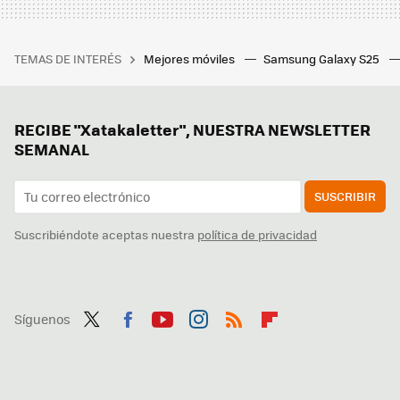
TEMAS DE INTERÉS
Mejores móviles
Samsung Galaxy S25
RECIBE "Xatakaletter", NUESTRA NEWSLETTER
SEMANAL
SUSCRIBIR
Suscribiéndote aceptas nuestra
política de privacidad
Síguenos
Twit
Fac
You
Inst
RSS
Flip
ter
ebo
tub
agr
boa