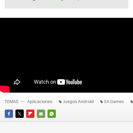
TEMAS
Aplicaciones
Juegos Android
EA Games
FACEBOOK
TWITTER
FLIPBOARD
E-
WHATSAPP
MAIL