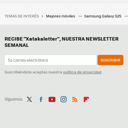
TEMAS DE INTERÉS
Mejores móviles
Samsung Galaxy S25
RECIBE "Xatakaletter", NUESTRA NEWSLETTER
SEMANAL
SUSCRIBIR
Suscribiéndote aceptas nuestra
política de privacidad
Síguenos
Twit
Fac
You
Inst
RSS
Flip
ter
ebo
tub
agr
boa
ok
e
am
rd