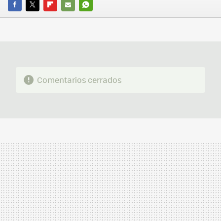
FACEBOOK
TWITTER
FLIPBOARD
E-
WHATSAPP
MAIL
Comentarios cerrados