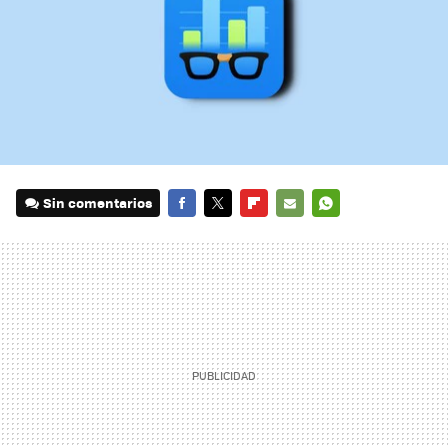
Sin comentarios
FACEBOOK
TWITTER
FLIPBOARD
E-
WHATSAPP
MAIL