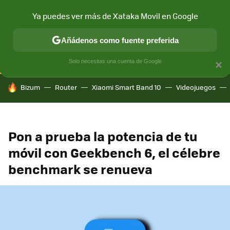
Ya puedes ver más de Xataka Movil en Google
CONECTIVIDAD
MÓVIL Y SOCIEDAD
APLICACIONES
COM
Añádenos como fuente preferida
Solo necesitas una cuenta de Google
×
HOY SE HABLA DE
Bizum
Router
Xiaomi Smart Band 10
Videojuegos
Pon a prueba la potencia de tu
móvil con Geekbench 6, el célebre
benchmark se renueva