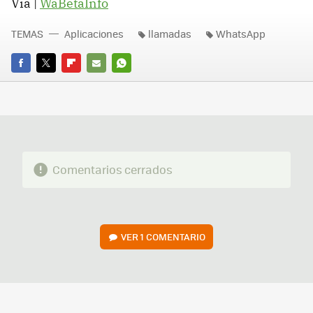
Vía |
WaBetaInfo
TEMAS
Aplicaciones
llamadas
WhatsApp
FACEBOOK
TWITTER
FLIPBOARD
E-
WHATSAPP
MAIL
Comentarios cerrados
VER
1 COMENTARIO