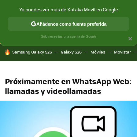
Ya puedes ver más de Xataka Movil en Google
CONECTIVIDAD
MÓVIL Y SOCIEDAD
APLICACIONES
COM
Añádenos como fuente preferida
Solo necesitas una cuenta de Google
×
HOY SE HABLA DE
Samsung Galaxy S26
Galaxy S26
Móviles
Movistar
Próximamente en WhatsApp Web:
llamadas y videollamadas