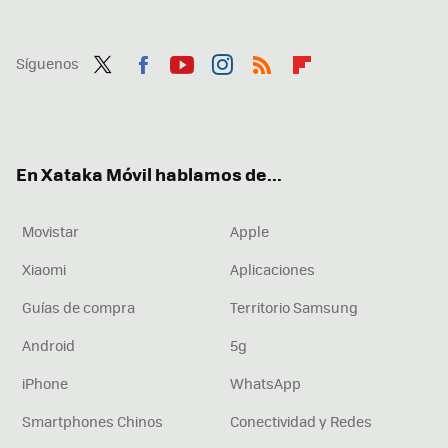
Síguenos
Twit
Fac
You
Inst
RSS
Flip
ter
ebo
tub
agr
boa
ok
e
am
rd
En Xataka Móvil hablamos de...
Movistar
Apple
Xiaomi
Aplicaciones
Guías de compra
Territorio Samsung
Android
5g
iPhone
WhatsApp
Smartphones Chinos
Conectividad y Redes