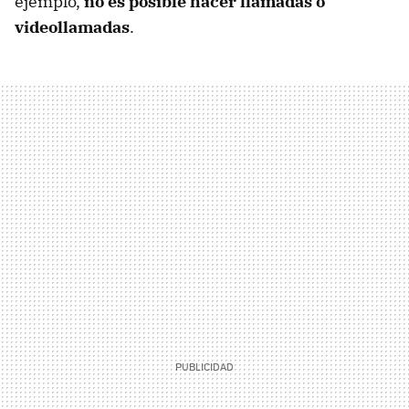
ejemplo,
no es posible hacer llamadas o
videollamadas
.