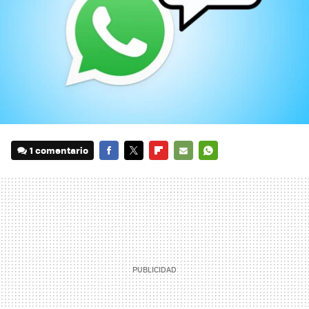
1 comentario
FACEBOOK
TWITTER
FLIPBOARD
E-
WHATSAPP
MAIL