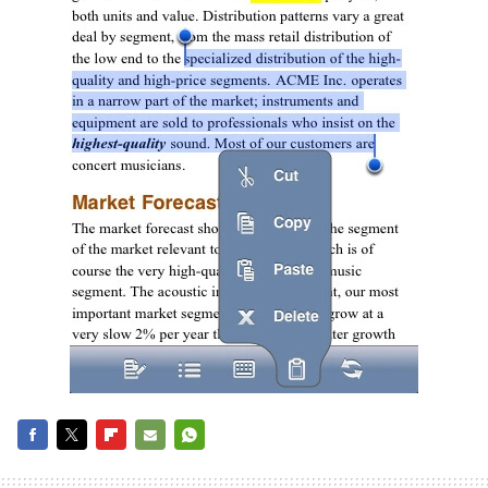
FACEBOOK
TWITTER
FLIPBOARD
E-
WHATSAPP