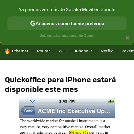
Ya puedes ver más de Xataka Movil en Google
CONECTIVIDAD
MÓVIL Y SOCIEDAD
APLICACIONES
COM
Añádenos como fuente preferida
Solo necesitas una cuenta de Google
×
HOY SE HABLA DE
Ethernet
Router
WiFi
iPhone 17
Netflix
Pokém
Quickoffice para iPhone estará
disponible este mes