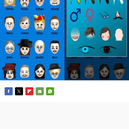
FACEBOOK
TWITTER
FLIPBOARD
E-
WHATSAPP
MAIL