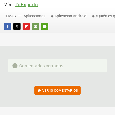
Vía |
TuExperto
TEMAS
Aplicaciones
Aplicación Android
¿Quién es 
FACEBOOK
TWITTER
FLIPBOARD
E-
WHATSAPP
MAIL
Comentarios cerrados
VER
10 COMENTARIOS