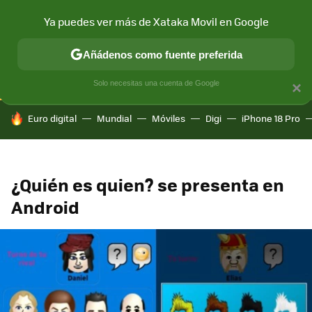
Ya puedes ver más de Xataka Movil en Google
CONECTIVIDAD
MÓVIL Y SOCIEDAD
APLICACIONES
COM
Añádenos como fuente preferida
Solo necesitas una cuenta de Google
×
HOY SE HABLA DE
Euro digital
Mundial
Móviles
Digi
iPhone 18 Pro
¿Quién es quien? se presenta en
Android