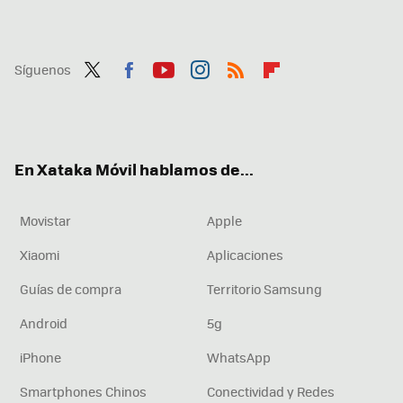
Síguenos
Twit
Fac
You
Inst
RSS
Flip
ter
ebo
tub
agr
boa
ok
e
am
rd
En Xataka Móvil hablamos de...
Movistar
Apple
Xiaomi
Aplicaciones
Guías de compra
Territorio Samsung
Android
5g
iPhone
WhatsApp
Smartphones Chinos
Conectividad y Redes