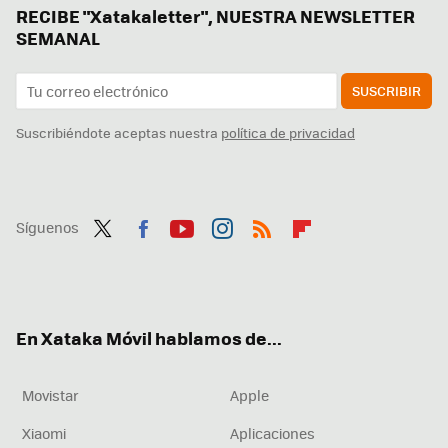
RECIBE "Xatakaletter", NUESTRA NEWSLETTER
SEMANAL
SUSCRIBIR
Suscribiéndote aceptas nuestra
política de privacidad
Síguenos
Twit
Fac
You
Inst
RSS
Flip
ter
ebo
tub
agr
boa
ok
e
am
rd
En Xataka Móvil hablamos de...
Movistar
Apple
Xiaomi
Aplicaciones