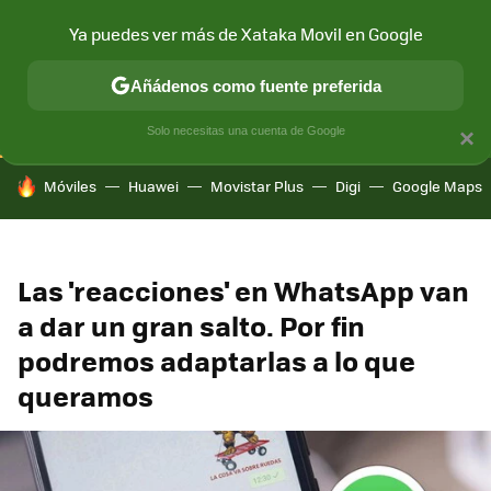
Ya puedes ver más de Xataka Movil en Google
CONECTIVIDAD
MÓVIL Y SOCIEDAD
APLICACIONES
COM
Añádenos como fuente preferida
Solo necesitas una cuenta de Google
×
HOY SE HABLA DE
Móviles
Huawei
Movistar Plus
Digi
Google Maps
Las 'reacciones' en WhatsApp van
a dar un gran salto. Por fin
podremos adaptarlas a lo que
queramos