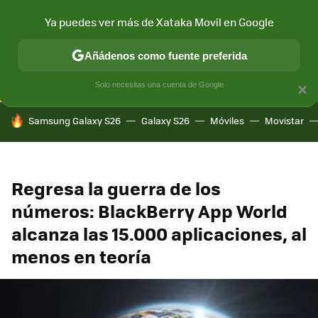
Ya puedes ver más de Xataka Movil en Google
CONECTIVIDAD
MÓVIL Y SOCIEDAD
APLICACIONES
COM
Añádenos como fuente preferida
Solo necesitas una cuenta de Google
×
HOY SE HABLA DE
Samsung Galaxy S26
Galaxy S26
Móviles
Movistar
Regresa la guerra de los
números: BlackBerry App World
alcanza las 15.000 aplicaciones, al
menos en teoría