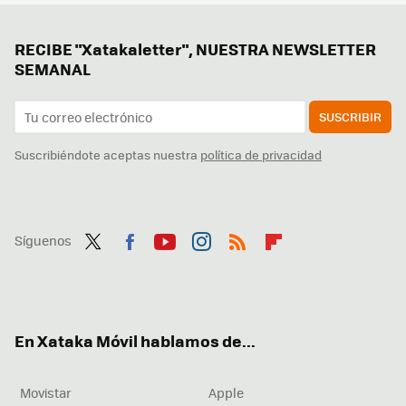
RECIBE "Xatakaletter", NUESTRA NEWSLETTER
SEMANAL
SUSCRIBIR
Suscribiéndote aceptas nuestra
política de privacidad
Síguenos
Twit
Fac
You
Inst
RSS
Flip
ter
ebo
tub
agr
boa
ok
e
am
rd
En Xataka Móvil hablamos de...
Movistar
Apple