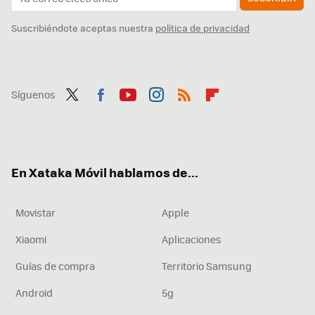
Suscribiéndote aceptas nuestra
política de privacidad
Síguenos
Twit
Fac
You
Inst
RSS
Flip
ter
ebo
tub
agr
boa
ok
e
am
rd
En Xataka Móvil hablamos de...
Movistar
Apple
Xiaomi
Aplicaciones
Guías de compra
Territorio Samsung
Android
5g