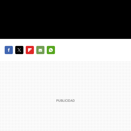
FACEBOOK
TWITTER
FLIPBOARD
E-
WHATSAPP
MAIL