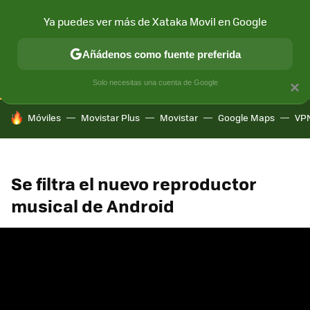
Ya puedes ver más de Xataka Movil en Google
CONECTIVIDAD
MÓVIL Y SOCIEDAD
APLICACIONES
COM
Añádenos como fuente preferida
Solo necesitas una cuenta de Google
×
HOY SE HABLA DE
Móviles
Movistar Plus
Movistar
Google Maps
VP
Se filtra el nuevo reproductor
musical de Android