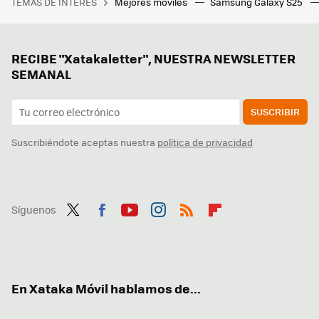
TEMAS DE INTERÉS
Mejores móviles
Samsung Galaxy S25
RECIBE "Xatakaletter", NUESTRA NEWSLETTER
SEMANAL
SUSCRIBIR
Suscribiéndote aceptas nuestra
política de privacidad
Síguenos
Twit
Fac
You
Inst
RSS
Flip
ter
ebo
tub
agr
boa
ok
e
am
rd
En Xataka Móvil hablamos de...