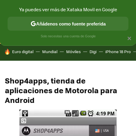
Ya puedes ver más de Xataka Movil en Google
CONECTIVIDAD
MÓVIL Y SOCIEDAD
APLICACIONES
COM
Añádenos como fuente preferida
Solo necesitas una cuenta de Google
×
HOY SE HABLA DE
Euro digital
Mundial
Móviles
Digi
iPhone 18 Pro
Shop4apps, tienda de
aplicaciones de Motorola para
Android