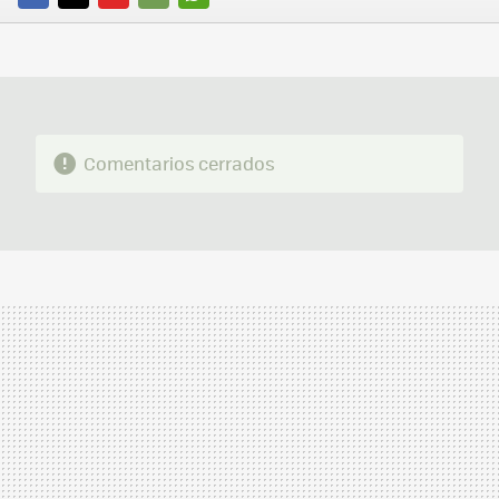
FACEBOOK
TWITTER
FLIPBOARD
E-
WHATSAPP
MAIL
Comentarios cerrados