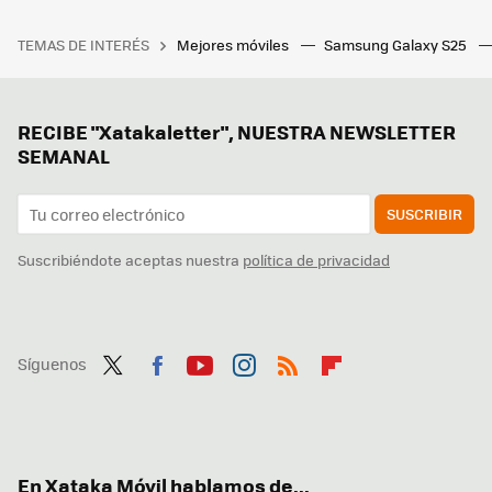
TEMAS DE INTERÉS
Mejores móviles
Samsung Galaxy S25
RECIBE "Xatakaletter", NUESTRA NEWSLETTER
SEMANAL
SUSCRIBIR
Suscribiéndote aceptas nuestra
política de privacidad
Síguenos
Twit
Fac
You
Inst
RSS
Flip
ter
ebo
tub
agr
boa
ok
e
am
rd
En Xataka Móvil hablamos de...