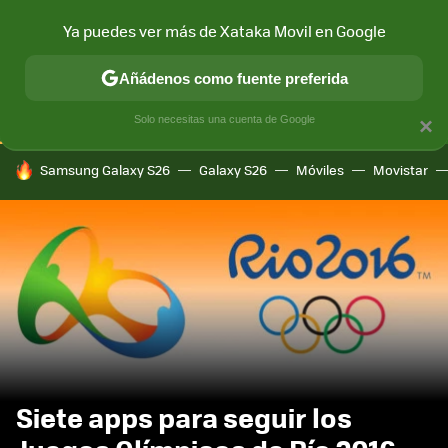
Ya puedes ver más de Xataka Movil en Google
CONECTIVIDAD
MÓVIL Y SOCIEDAD
APLICACIONES
COM
Añádenos como fuente preferida
Solo necesitas una cuenta de Google
×
HOY SE HABLA DE
Samsung Galaxy S26
Galaxy S26
Móviles
Movistar
Siete apps para seguir los