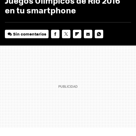
Juegos Olímpicos de Río 2016
en tu smartphone
Sin comentarios
FACEBOOK
TWITTER
FLIPBOARD
E-
WHATSAPP
MAIL