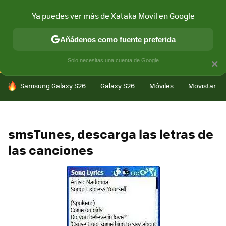
Ya puedes ver más de Xataka Movil en Google
CONECTIVIDAD
MÓVIL Y SOCIEDAD
APLICACIONES
COM
Añádenos como fuente preferida
Solo necesitas una cuenta de Google
×
HOY SE HABLA DE
Samsung Galaxy S26
Galaxy S26
Móviles
Movistar
smsTunes, descarga las letras de
las canciones