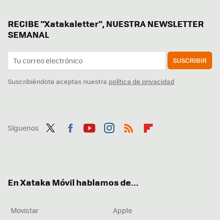
RECIBE "Xatakaletter", NUESTRA NEWSLETTER
SEMANAL
SUSCRIBIR
Suscribiéndote aceptas nuestra
política de privacidad
Síguenos
Twit
Fac
You
Inst
RSS
Flip
ter
ebo
tub
agr
boa
ok
e
am
rd
En Xataka Móvil hablamos de...
Movistar
Apple