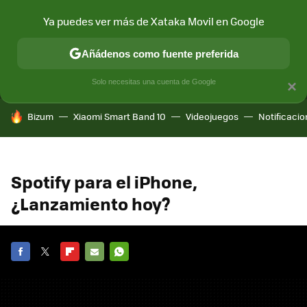
Ya puedes ver más de Xataka Movil en Google
MENÚ
NUEVO
Añádenos como fuente preferida
CONECTIVIDAD
MÓVIL Y SOCIEDAD
APLICACIONES
COM
Solo necesitas una cuenta de Google
×
HOY SE HABLA DE
Bizum
Xiaomi Smart Band 10
Videojuegos
Notificaci
Spotify para el iPhone,
¿Lanzamiento hoy?
FACEBOOK
TWITTER
FLIPBOARD
E-
WHATSAPP
MAIL