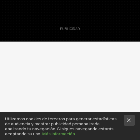
29 Julio 2009
Martín Mas
Colaborador
Utilizamos cookies de terceros para generar estadísticas
de audiencia y mostrar publicidad personalizada
analizando tu navegación. Si sigues navegando estarás
aceptando su uso.
Más información
Según se anuncia el el
propio blog
de
Spotify
la