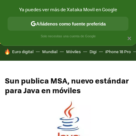
Ya puedes ver más de Xataka Movil en Google
CONECTIVIDAD
MÓVIL Y SOCIEDAD
APLICACIONES
COM
Añádenos como fuente preferida
Solo necesitas una cuenta de Google
×
HOY SE HABLA DE
Euro digital
Mundial
Móviles
Digi
iPhone 18 Pro
Sun publica MSA, nuevo estándar
para Java en móviles