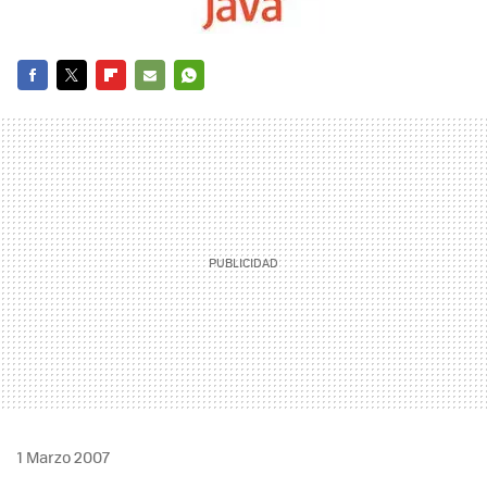
FACEBOOK
TWITTER
FLIPBOARD
E-
WHATSAPP
MAIL
1 Marzo 2007