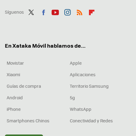
Síguenos
Twit
Fac
You
Inst
RSS
Flip
ter
ebo
tub
agr
boa
ok
e
am
rd
En Xataka Móvil hablamos de...
Movistar
Apple
Xiaomi
Aplicaciones
Guías de compra
Territorio Samsung
Android
5g
iPhone
WhatsApp
Smartphones Chinos
Conectividad y Redes