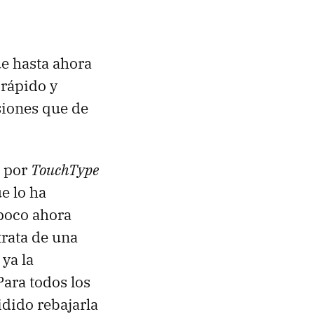
que hasta ahora
 rápido y
siones que de
o por
TouchType
e lo ha
 poco ahora
trata de una
 ya la
ara todos los
dido rebajarla