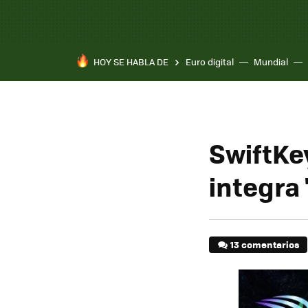
HOY SE HABLA DE
Euro digital
Mundial
SwiftKey
integra 
13 comentarios