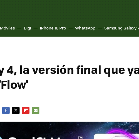
Móviles
Digi
iPhone 18 Pro
WhatsApp
Samsung Galaxy 
 4, la versión final que y
'Flow'
FACEBOOK
TWITTER
FLIPBOARD
E-
MAIL