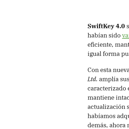
SwiftKey 4.0
s
habían sido
va
eficiente, man
igual forma pu
Con esta nuev
Ltd.
amplía sus
caracterizado 
mantiene intac
actualización s
habíamos adqui
demás, ahora m