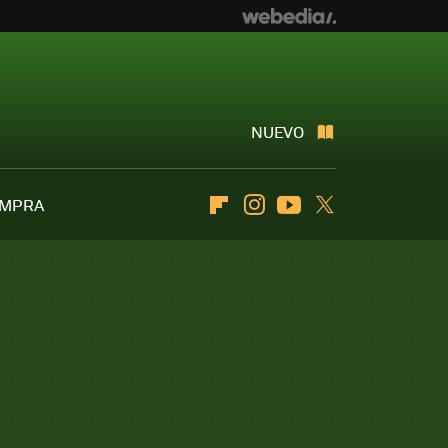
NUEVO
OMPRA
Flipboard
Instagram
Youtube
Twitter