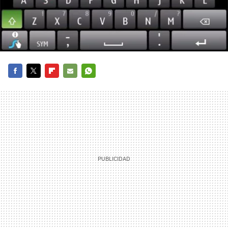
FACEBOOK
TWITTER
FLIPBOARD
E-
WHATSAPP
MAIL