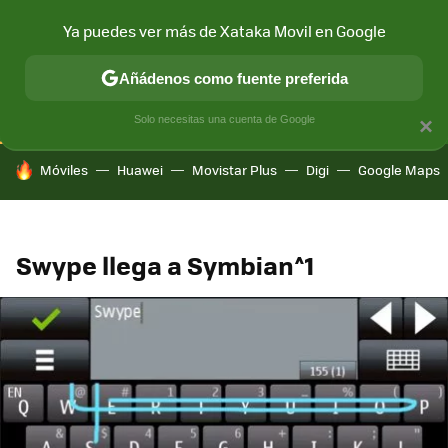
Ya puedes ver más de Xataka Movil en Google
CONECTIVIDAD
MÓVIL Y SOCIEDAD
APLICACIONES
COM
Añádenos como fuente preferida
Solo necesitas una cuenta de Google
×
HOY SE HABLA DE
Móviles
Huawei
Movistar Plus
Digi
Google Maps
Swype llega a Symbian^1