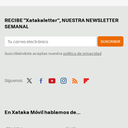
RECIBE "Xatakaletter", NUESTRA NEWSLETTER
SEMANAL
SUSCRIBIR
Suscribiéndote aceptas nuestra
política de privacidad
Síguenos
Twit
Fac
You
Inst
RSS
Flip
ter
ebo
tub
agr
boa
ok
e
am
rd
En Xataka Móvil hablamos de...