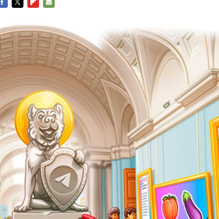
FACEBOOK
TWITTER
FLIPBOARD
E-
MAIL