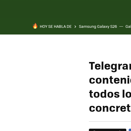
HOY SE HABLA DE
Samsung Galaxy S26
Ga
Telegram
conteni
todos l
concret