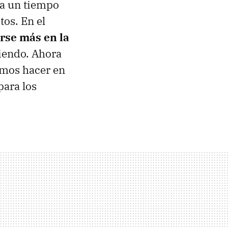
ya un tiempo
tos. En el
rse más en la
miendo. Ahora
imos hacer en
para los