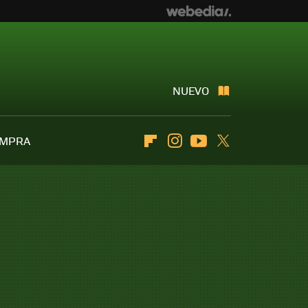
NUEVO
OMPRA
Flipboard
Instagram
Youtube
Twitter