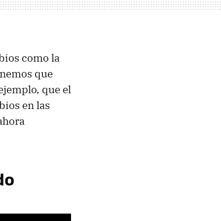
bios como la
tenemos que
ejemplo, que el
ios en las
ahora
do