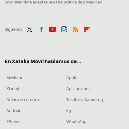
Suscribiéndote aceptas nuestra
política de privacidad
Síguenos
Twit
Fac
You
Inst
RSS
Flip
ter
ebo
tub
agr
boa
ok
e
am
rd
En Xataka Móvil hablamos de...
Movistar
Apple
Xiaomi
Aplicaciones
Guías de compra
Territorio Samsung
Android
5g
iPhone
WhatsApp