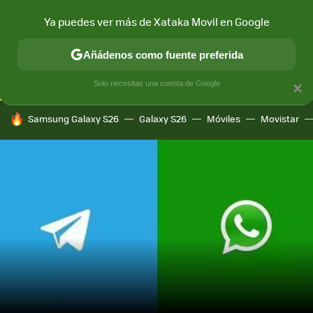
Ya puedes ver más de Xataka Movil en Google
CONECTIVIDAD
MÓVIL Y SOCIEDAD
APLICACIONES
COM
Añádenos como fuente preferida
Solo necesitas una cuenta de Google
×
HOY SE HABLA DE
Samsung Galaxy S26
Galaxy S26
Móviles
Movistar