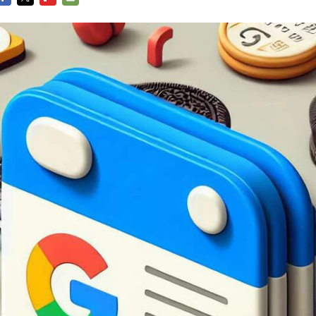
FACEBOOK
TWITTER
FLIPBOARD
E-
MAIL