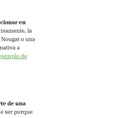
ncionar en
cisamente, la
d Nougat o una
nativa a
 ejemplo de
rte de una
de ser porque