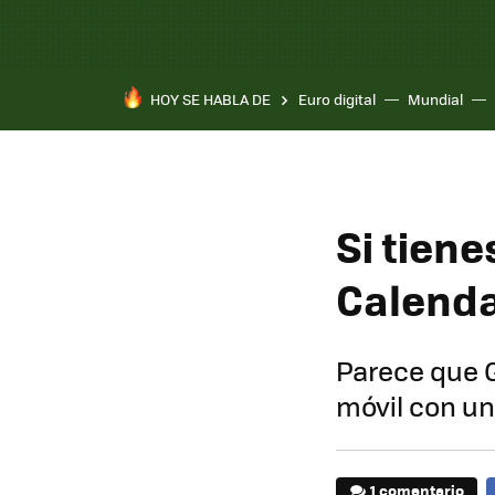
HOY SE HABLA DE
Euro digital
Mundial
Si tien
Calenda
Parece que G
móvil con un
1 comentario