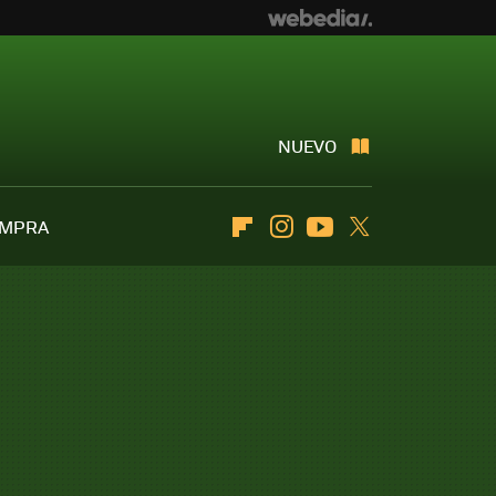
NUEVO
OMPRA
Flipboard
Instagram
Youtube
Twitter