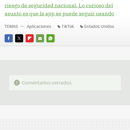
riesgo de seguridad nacional. Lo curioso del
asunto es que la app se puede seguir usando
TEMAS
Aplicaciones
TikTok
Estados Unidos
FACEBOOK
TWITTER
FLIPBOARD
E-
WHATSAPP
MAIL
Comentarios cerrados