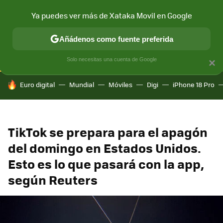
Ya puedes ver más de Xataka Movil en Google
CONECTIVIDAD
MÓVIL Y SOCIEDAD
APLICACIONES
COM
Añádenos como fuente preferida
Solo necesitas una cuenta de Google
×
HOY SE HABLA DE
Euro digital
Mundial
Móviles
Digi
iPhone 18 Pro
TikTok se prepara para el apagón
del domingo en Estados Unidos.
Esto es lo que pasará con la app,
según Reuters