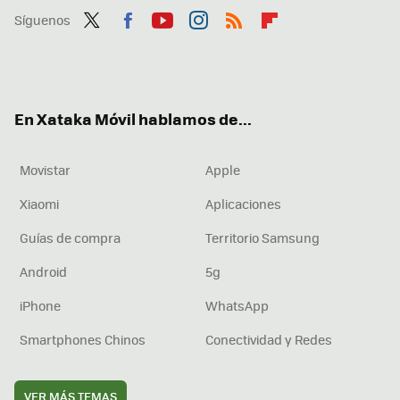
Síguenos
Twit
Fac
You
Inst
RSS
Flip
ter
ebo
tub
agr
boa
ok
e
am
rd
En Xataka Móvil hablamos de...
Movistar
Apple
Xiaomi
Aplicaciones
Guías de compra
Territorio Samsung
Android
5g
iPhone
WhatsApp
Smartphones Chinos
Conectividad y Redes
VER MÁS TEMAS