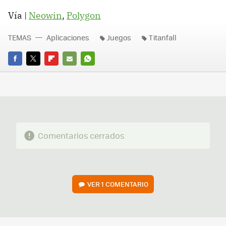
Vía |
Neowin
,
Polygon
TEMAS
Aplicaciones
Juegos
Titanfall
FACEBOOK
TWITTER
FLIPBOARD
E-
WHATSAPP
MAIL
Comentarios cerrados
VER
1 COMENTARIO