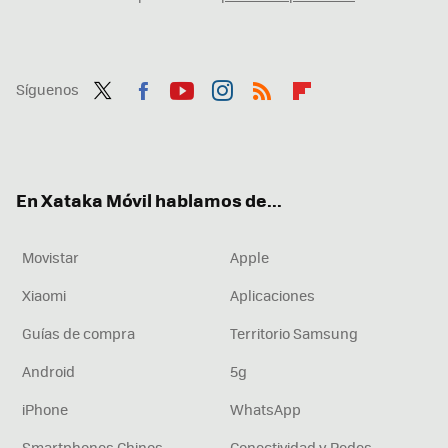
Síguenos
Twit
Fac
You
Inst
RSS
Flip
ter
ebo
tub
agr
boa
ok
e
am
rd
En Xataka Móvil hablamos de...
Movistar
Apple
Xiaomi
Aplicaciones
Guías de compra
Territorio Samsung
Android
5g
iPhone
WhatsApp
Smartphones Chinos
Conectividad y Redes