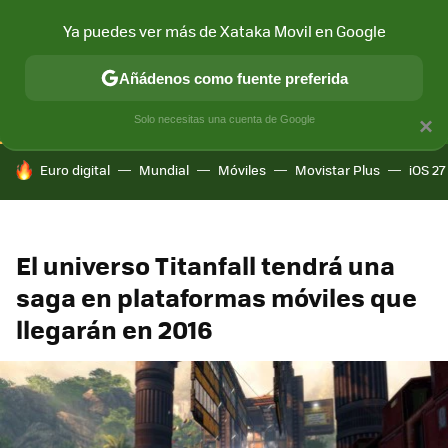
Ya puedes ver más de Xataka Movil en Google
CONECTIVIDAD
MÓVIL Y SOCIEDAD
APLICACIONES
COM
Añádenos como fuente preferida
Solo necesitas una cuenta de Google
×
HOY SE HABLA DE
Euro digital
Mundial
Móviles
Movistar Plus
iOS 27
El universo Titanfall tendrá una
saga en plataformas móviles que
llegarán en 2016