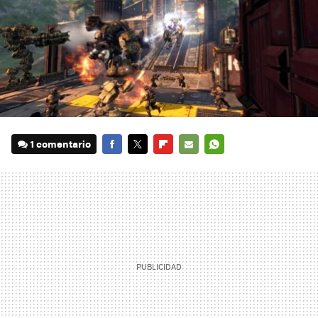
1 comentario
FACEBOOK
TWITTER
FLIPBOARD
E-
WHATSAPP
MAIL