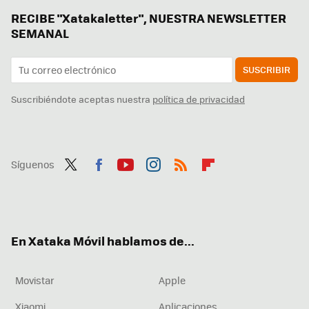
RECIBE "Xatakaletter", NUESTRA NEWSLETTER
SEMANAL
SUSCRIBIR
Suscribiéndote aceptas nuestra
política de privacidad
Síguenos
Twit
Fac
You
Inst
RSS
Flip
ter
ebo
tub
agr
boa
ok
e
am
rd
En Xataka Móvil hablamos de...
Movistar
Apple
Xiaomi
Aplicaciones