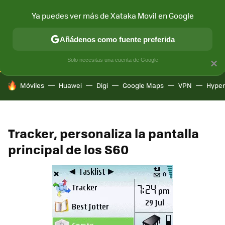
Ya puedes ver más de Xataka Movil en Google
CONECTIVIDAD
MÓVIL Y SOCIEDAD
APLICACIONES
COM
Añádenos como fuente preferida
Solo necesitas una cuenta de Google
×
HOY SE HABLA DE
Móviles
Huawei
Digi
Google Maps
VPN
Hype
Tracker, personaliza la pantalla
principal de los S60