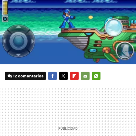
12 comentarios
FACEBOOK
TWITTER
FLIPBOARD
E-
WHATSAPP
MAIL