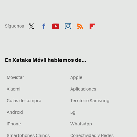
Síguenos
Twit
Fac
You
Inst
RSS
Flip
ter
ebo
tub
agr
boa
ok
e
am
rd
En Xataka Móvil hablamos de...
Movistar
Apple
Xiaomi
Aplicaciones
Guías de compra
Territorio Samsung
Android
5g
iPhone
WhatsApp
Smartphones Chinos
Conectividad y Redes