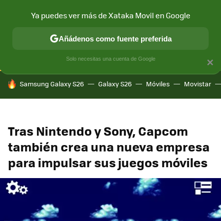
Ya puedes ver más de Xataka Movil en Google
CONECTIVIDAD
MÓVIL Y SOCIEDAD
APLICACIONES
COM
Añádenos como fuente preferida
Solo necesitas una cuenta de Google
×
HOY SE HABLA DE
Samsung Galaxy S26
Galaxy S26
Móviles
Movistar
Tras Nintendo y Sony, Capcom
también crea una nueva empresa
para impulsar sus juegos móviles