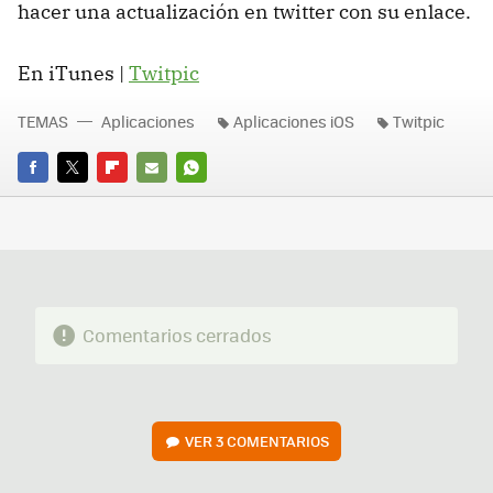
hacer una actualización en twitter con su enlace.
En iTunes |
Twitpic
TEMAS
Aplicaciones
Aplicaciones iOS
Twitpic
FACEBOOK
TWITTER
FLIPBOARD
E-
WHATSAPP
MAIL
Comentarios cerrados
VER
3 COMENTARIOS