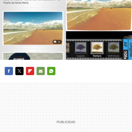
FACEBOOK
TWITTER
FLIPBOARD
E-
WHATSAPP
MAIL