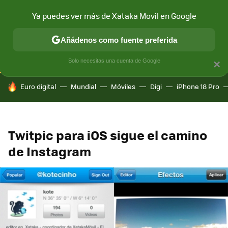
Ya puedes ver más de Xataka Movil en Google
CONECTIVIDAD
MÓVIL Y SOCIEDAD
APLICACIONES
COM
Añádenos como fuente preferida
Solo necesitas una cuenta de Google
×
HOY SE HABLA DE
Euro digital
Mundial
Móviles
Digi
iPhone 18 Pro
Twitpic para iOS sigue el camino
de Instagram