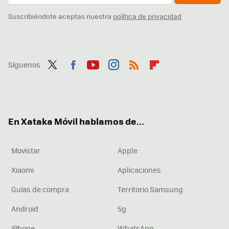
Suscribiéndote aceptas nuestra
política de privacidad
Síguenos
Twit
Fac
You
Inst
RSS
Flip
ter
ebo
tub
agr
boa
ok
e
am
rd
En Xataka Móvil hablamos de...
Movistar
Apple
Xiaomi
Aplicaciones
Guías de compra
Territorio Samsung
Android
5g
iPhone
WhatsApp