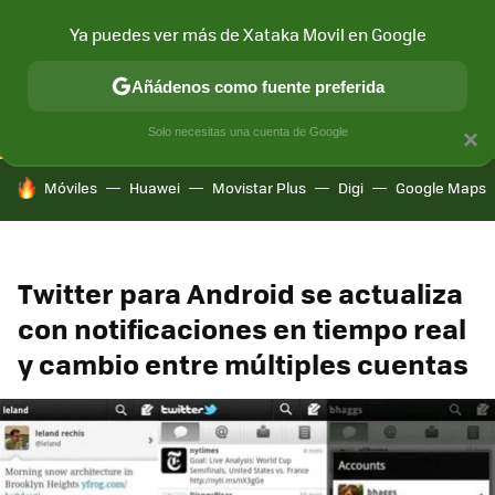
Ya puedes ver más de Xataka Movil en Google
CONECTIVIDAD
MÓVIL Y SOCIEDAD
APLICACIONES
COM
Añádenos como fuente preferida
Solo necesitas una cuenta de Google
×
HOY SE HABLA DE
Móviles
Huawei
Movistar Plus
Digi
Google Maps
Twitter para Android se actualiza
con notificaciones en tiempo real
y cambio entre múltiples cuentas