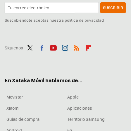
SUSCRIBIR
Suscribiéndote aceptas nuestra
política de privacidad
Síguenos
Twit
Fac
You
Inst
RSS
Flip
ter
ebo
tub
agr
boa
ok
e
am
rd
En Xataka Móvil hablamos de...
Movistar
Apple
Xiaomi
Aplicaciones
Guías de compra
Territorio Samsung
Android
5g