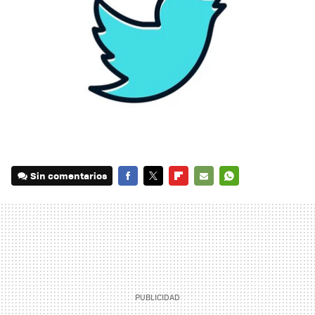
Sin comentarios
FACEBOOK
TWITTER
FLIPBOARD
E-
WHATSAPP
MAIL