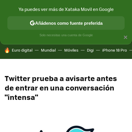
Ya puedes ver más de Xataka Movil en Google
MENÚ
NUEVO
Añádenos como fuente preferida
CONECTIVIDAD
MÓVIL Y SOCIEDAD
APLICACIONES
COM
Solo necesitas una cuenta de Google
×
HOY SE HABLA DE
Euro digital
Mundial
Móviles
Digi
iPhone 18 Pro
Twitter prueba a avisarte antes
de entrar en una conversación
"intensa"