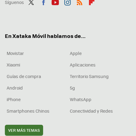
Síguenos
Twit
Fac
You
Inst
RSS
Flip
ter
ebo
tub
agr
boa
ok
e
am
rd
En Xataka Móvil hablamos de...
Movistar
Apple
Xiaomi
Aplicaciones
Guías de compra
Territorio Samsung
Android
5g
iPhone
WhatsApp
Smartphones Chinos
Conectividad y Redes
VER MÁS TEMAS