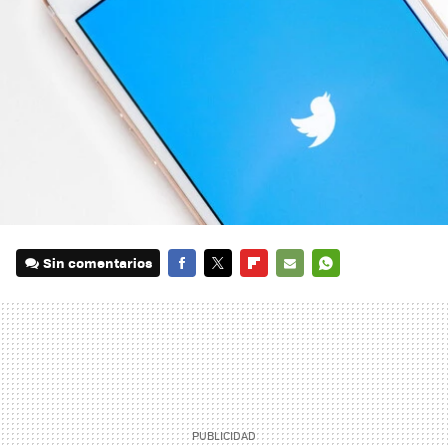
Sin comentarios
FACEBOOK
TWITTER
FLIPBOARD
E-
WHATSAPP
MAIL