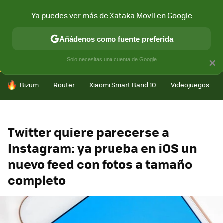
Ya puedes ver más de Xataka Movil en Google
CONECTIVIDAD
MÓVIL Y SOCIEDAD
APLICACIONES
COM
Añádenos como fuente preferida
Solo necesitas una cuenta de Google
×
HOY SE HABLA DE
Bizum
Router
Xiaomi Smart Band 10
Videojuegos
Twitter quiere parecerse a
Instagram: ya prueba en iOS un
nuevo feed con fotos a tamaño
completo