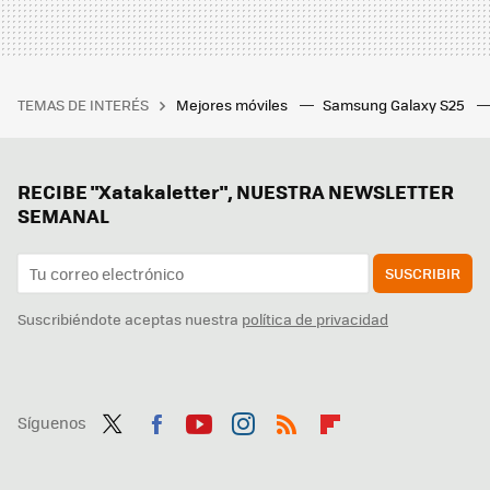
TEMAS DE INTERÉS
Mejores móviles
Samsung Galaxy S25
RECIBE "Xatakaletter", NUESTRA NEWSLETTER
SEMANAL
SUSCRIBIR
Suscribiéndote aceptas nuestra
política de privacidad
Síguenos
Twit
Fac
You
Inst
RSS
Flip
ter
ebo
tub
agr
boa