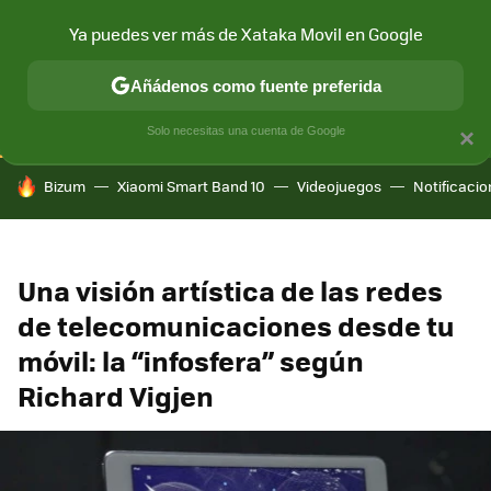
Ya puedes ver más de Xataka Movil en Google
CONECTIVIDAD
MÓVIL Y SOCIEDAD
APLICACIONES
COM
Añádenos como fuente preferida
Solo necesitas una cuenta de Google
×
HOY SE HABLA DE
Bizum
Xiaomi Smart Band 10
Videojuegos
Notificaci
Una visión artística de las redes
de telecomunicaciones desde tu
móvil: la “infosfera” según
Richard Vigjen