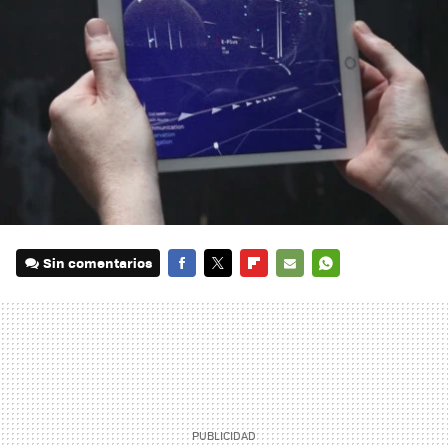
Sin comentarios
FACEBOOK
TWITTER
FLIPBOARD
E-
WHATSAPP
MAIL