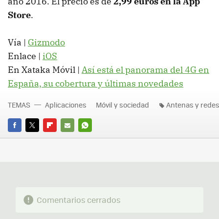
año 2016. El precio es de
2,99 euros en la App
Store
.
Vía |
Gizmodo
Enlace |
iOS
En Xataka Móvil |
Así está el panorama del 4G en
España, su cobertura y últimas novedades
TEMAS
Aplicaciones
Móvil y sociedad
Antenas y rede
FACEBOOK
TWITTER
FLIPBOARD
E-
WHATSAPP
MAIL
Comentarios cerrados