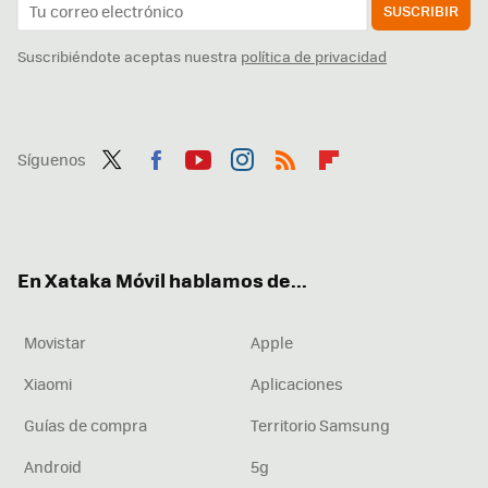
SUSCRIBIR
Suscribiéndote aceptas nuestra
política de privacidad
Síguenos
Twit
Fac
You
Inst
RSS
Flip
ter
ebo
tub
agr
boa
ok
e
am
rd
En Xataka Móvil hablamos de...
Movistar
Apple
Xiaomi
Aplicaciones
Guías de compra
Territorio Samsung
Android
5g