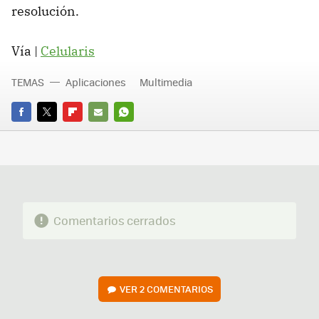
resolución.
Vía |
Celularis
TEMAS
Aplicaciones
Multimedia
FACEBOOK
TWITTER
FLIPBOARD
E-
WHATSAPP
MAIL
Comentarios cerrados
VER
2 COMENTARIOS