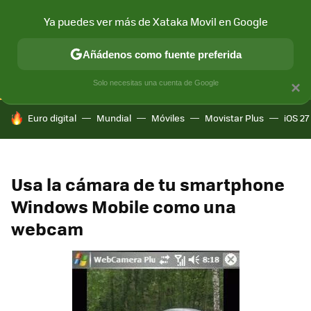
Ya puedes ver más de Xataka Movil en Google
CONECTIVIDAD
MÓVIL Y SOCIEDAD
APLICACIONES
COM
Añádenos como fuente preferida
Solo necesitas una cuenta de Google
×
HOY SE HABLA DE
Euro digital
Mundial
Móviles
Movistar Plus
iOS 27
Usa la cámara de tu smartphone
Windows Mobile como una
webcam