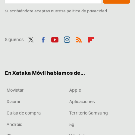
Suscribiéndote aceptas nuestra
política de privacidad
Síguenos
Twit
Fac
You
Inst
RSS
Flip
ter
ebo
tub
agr
boa
ok
e
am
rd
En Xataka Móvil hablamos de...
Movistar
Apple
Xiaomi
Aplicaciones
Guías de compra
Territorio Samsung
Android
5g