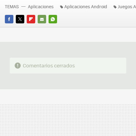
TEMAS
Aplicaciones
Aplicaciones Android
Juegos A
FACEBOOK
TWITTER
FLIPBOARD
E-
WHATSAPP
MAIL
Comentarios cerrados