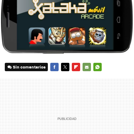
Sin comentarios
FACEBOOK
TWITTER
FLIPBOARD
E-
WHATSAPP
MAIL