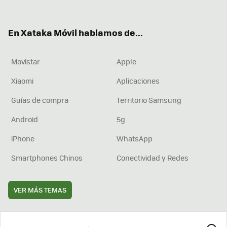
ter
ebo
tub
agr
boa
ok
e
am
rd
En Xataka Móvil hablamos de...
Movistar
Apple
Xiaomi
Aplicaciones
Guías de compra
Territorio Samsung
Android
5g
iPhone
WhatsApp
Smartphones Chinos
Conectividad y Redes
VER MÁS TEMAS