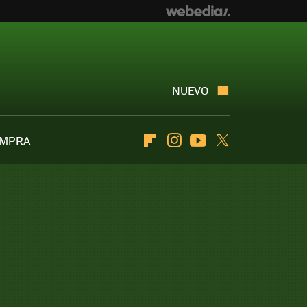
NUEVO
OMPRA
Flipboard
Instagram
Youtube
Twitter