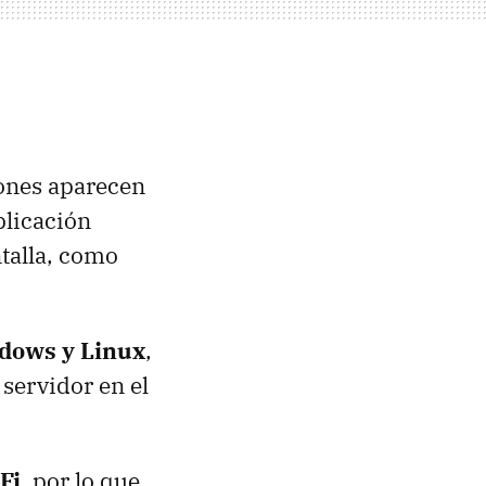
otones aparecen
plicación
talla, como
dows y Linux
,
servidor en el
Fi
, por lo que