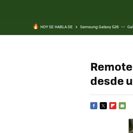
HOY SE HABLA DE
Samsung Galaxy S26
Ga
RemoteD
desde u
FACEBOOK
TWITTER
FLIPBOARD
E-
MAIL