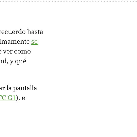
 recuerdo hasta
ltimamente
se
te ver como
oid, y qué
r la pantalla
TC
G1
), e