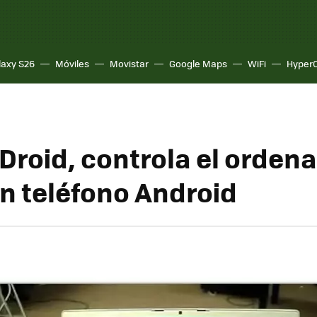
laxy S26
Móviles
Movistar
Google Maps
WiFi
Hyper
roid, controla el orden
n teléfono Android