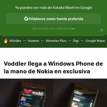
Ya puedes ver más de Xataka Movil en Google
CONECTIVIDAD
MÓVIL Y SOCIEDAD
APLICACIONES
COM
Añádenos como fuente preferida
Solo necesitas una cuenta de Google
×
HOY SE HABLA DE
Móviles
Huawei
Movistar Plus
Digi
Google Maps
Voddler llega a Windows Phone de
la mano de Nokia en exclusiva