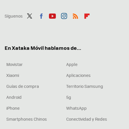
Síguenos
Twit
Fac
You
Inst
RSS
Flip
ter
ebo
tub
agr
boa
ok
e
am
rd
En Xataka Móvil hablamos de...
Movistar
Apple
Xiaomi
Aplicaciones
Guías de compra
Territorio Samsung
Android
5g
iPhone
WhatsApp
Smartphones Chinos
Conectividad y Redes