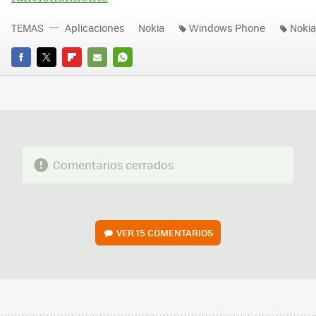
TEMAS
Aplicaciones
Nokia
Windows Phone
Nokia
FACEBOOK
TWITTER
FLIPBOARD
E-
WHATSAPP
MAIL
Comentarios cerrados
VER
15 COMENTARIOS