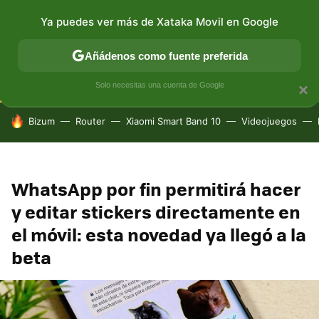
Ya puedes ver más de Xataka Movil en Google
CONECTIVIDAD
MÓVIL Y SOCIEDAD
APLICACIONES
Añádenos como fuente preferida
Solo necesitas una cuenta de Google
×
HOY SE HABLA DE
Bizum
Router
Xiaomi Smart Band 10
Videojuegos
WhatsApp por fin permitirá hacer
y editar stickers directamente en
el móvil: esta novedad ya llegó a la
beta