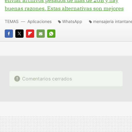
enviar archivos pesados de más de 2GB y hay
buenas razones. Estas alternativas son mejores
TEMAS
Aplicaciones
WhatsApp
mensajeria intantan
FACEBOOK
TWITTER
FLIPBOARD
E-
WHATSAPP
MAIL
Comentarios cerrados