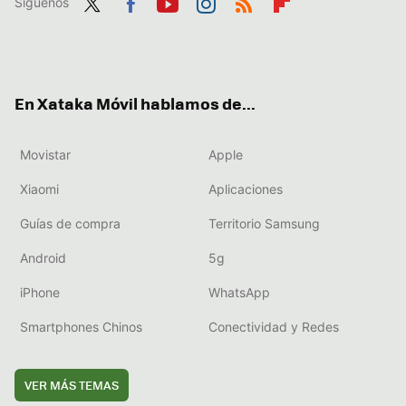
Síguenos
Twit
Fac
You
Inst
RSS
Flip
ter
ebo
tub
agr
boa
ok
e
am
rd
En Xataka Móvil hablamos de...
Movistar
Apple
Xiaomi
Aplicaciones
Guías de compra
Territorio Samsung
Android
5g
iPhone
WhatsApp
Smartphones Chinos
Conectividad y Redes
VER MÁS TEMAS