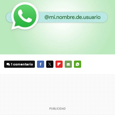
1 comentario
FACEBOOK
TWITTER
FLIPBOARD
E-
WHATSAPP
MAIL