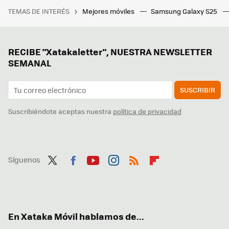
TEMAS DE INTERÉS
Mejores móviles
Samsung Galaxy S25
RECIBE "Xatakaletter", NUESTRA NEWSLETTER
SEMANAL
SUSCRIBIR
Suscribiéndote aceptas nuestra
política de privacidad
Síguenos
Twit
Fac
You
Inst
RSS
Flip
ter
ebo
tub
agr
boa
ok
e
am
rd
En Xataka Móvil hablamos de...