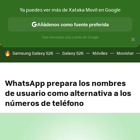
Ya puedes ver más de Xataka Movil en Google
CONECTIVIDAD
MÓVIL Y SOCIEDAD
APLICACIONES
COM
Añádenos como fuente preferida
Solo necesitas una cuenta de Google
×
HOY SE HABLA DE
Samsung Galaxy S26
Galaxy S26
Móviles
Movistar
WhatsApp prepara los nombres
de usuario como alternativa a los
números de teléfono