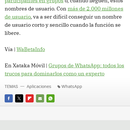
participantes en grupos
o, cuando lleguen, estos
nombres de usuario. Con
más de 2.000 millones
de usuario
, va a ser difícil conseguir un nombre
de usuario corto y sencillo cuando la función se
libere.
Vía |
WaBetaInfo
En Xataka Móvil |
Grupos de WhatsApp: todos los
trucos para dominarlos como un experto
TEMAS
Aplicaciones
WhatsApp
FACEBOOK
TWITTER
FLIPBOARD
E-
WHATSAPP
MAIL