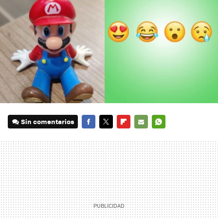
Sin comentarios
FACEBOOK
TWITTER
FLIPBOARD
E-
WHATSAPP
MAIL