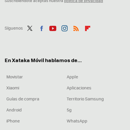
Suscribiéndote aceptas nuestra
política de privacidad
Síguenos
Twit
Fac
You
Inst
RSS
Flip
ter
ebo
tub
agr
boa
ok
e
am
rd
En Xataka Móvil hablamos de...
Movistar
Apple
Xiaomi
Aplicaciones
Guías de compra
Territorio Samsung
Android
5g
iPhone
WhatsApp