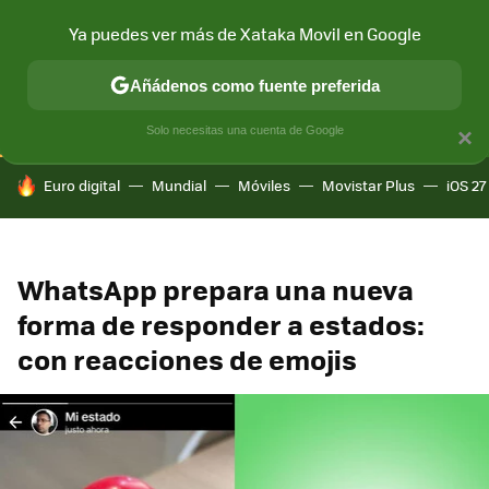
Ya puedes ver más de Xataka Movil en Google
CONECTIVIDAD
MÓVIL Y SOCIEDAD
APLICACIONES
COM
Añádenos como fuente preferida
Solo necesitas una cuenta de Google
×
HOY SE HABLA DE
Euro digital
Mundial
Móviles
Movistar Plus
iOS 27
WhatsApp prepara una nueva
forma de responder a estados:
con reacciones de emojis