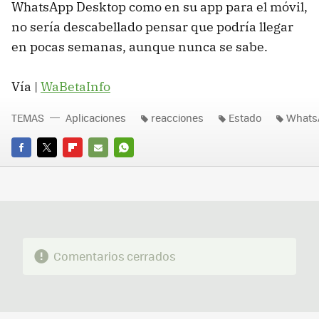
WhatsApp Desktop como en su app para el móvil,
no sería descabellado pensar que podría llegar
en pocas semanas, aunque nunca se sabe.
Vía |
WaBetaInfo
TEMAS
Aplicaciones
reacciones
Estado
Whats
FACEBOOK
TWITTER
FLIPBOARD
E-
WHATSAPP
MAIL
Comentarios cerrados