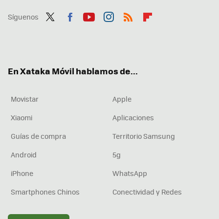
Síguenos
Twit
Fac
You
Inst
RSS
Flip
ter
ebo
tub
agr
boa
ok
e
am
rd
En Xataka Móvil hablamos de...
Movistar
Apple
Xiaomi
Aplicaciones
Guías de compra
Territorio Samsung
Android
5g
iPhone
WhatsApp
Smartphones Chinos
Conectividad y Redes