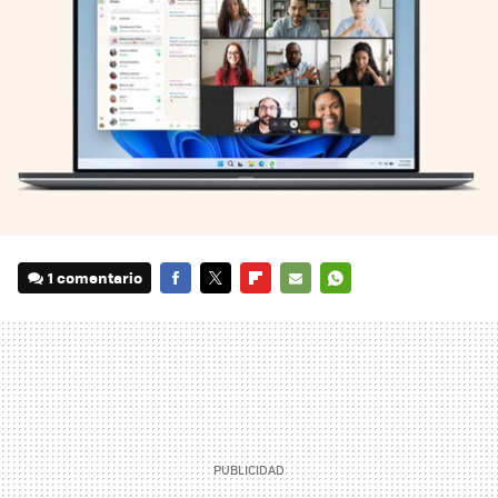
1 comentario
FACEBOOK
TWITTER
FLIPBOARD
E-
WHATSAPP
MAIL