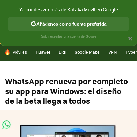
Ya puedes ver más de Xataka Movil en Google
CONECTIVIDAD
MÓVIL Y SOCIEDAD
APLICACIONES
COM
Añádenos como fuente preferida
Solo necesitas una cuenta de Google
×
HOY SE HABLA DE
Móviles
Huawei
Digi
Google Maps
VPN
Hype
WhatsApp renueva por completo
su app para Windows: el diseño
de la beta llega a todos