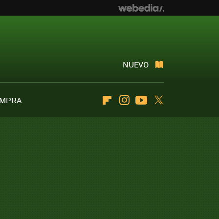
NUEVO
OMPRA
Flipboard
Instagram
Youtube
Twitter