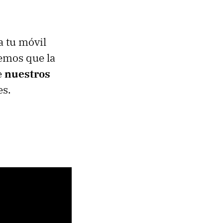
a tu móvil
bemos que la
e
nuestros
es.