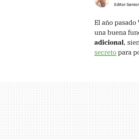
Editor Senior
El año pasado
una buena func
adicional
, si
secreto
para po