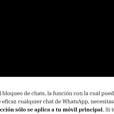
el bloqueo de chats, la función con la cual pue
 eficaz cualquier chat de WhatsApp, necesita
cción sólo se aplica a tu móvil principal
. Si 