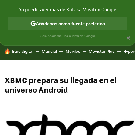
Ya puedes ver más de Xataka Movil en Google
CONECTIVIDAD
MÓVIL Y SOCIEDAD
APLICACIONES
COM
Añádenos como fuente preferida
Solo necesitas una cuenta de Google
×
HOY SE HABLA DE
Euro digital
Mundial
Móviles
Movistar Plus
Hyper
XBMC prepara su llegada en el
universo Android