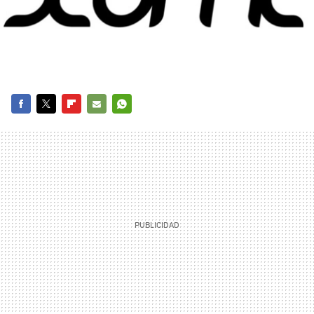
FACEBOOK
TWITTER
FLIPBOARD
E-
WHATSAPP
MAIL