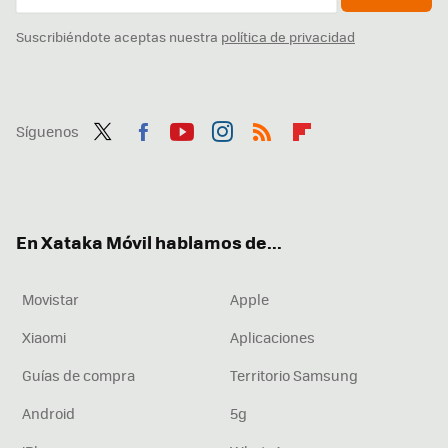
Suscribiéndote aceptas nuestra
política de privacidad
Síguenos
Twit
Fac
You
Inst
RSS
Flip
ter
ebo
tub
agr
boa
ok
e
am
rd
En Xataka Móvil hablamos de...
Movistar
Apple
Xiaomi
Aplicaciones
Guías de compra
Territorio Samsung
Android
5g