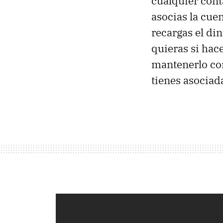
cualquier cont
asocias la cue
recargas el din
quieras si hac
mantenerlo com
tienes asociad