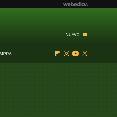
NUEVO
OMPRA
Flipboard
Instagram
Youtube
Twitter