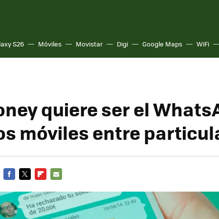
laxy S26
Móviles
Movistar
Digi
Google Maps
WiFi
ney quiere ser el Whats
os móviles entre particul
FACEBOOK
TWITTER
FLIPBOARD
E-
MAIL