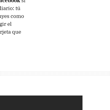
Facebook
si
iario: tú
ibuyes como
ir el
rjeta que