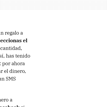
n regalo a
leccionas el
 cantidad,
sí, has tenido
: por ahora
r el dinero,
 un SMS
nero a