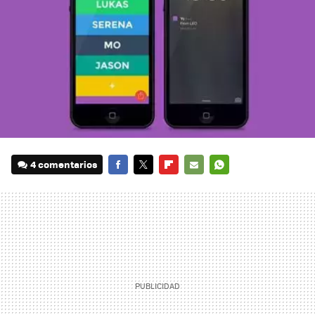
4 comentarios
FACEBOOK
TWITTER
FLIPBOARD
E-
WHATSAPP
MAIL