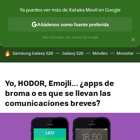
Ya puedes ver más de Xataka Movil en Google
CONECTIVIDAD
MÓVIL Y SOCIEDAD
APLICACIONES
COM
Añádenos como fuente preferida
Solo necesitas una cuenta de Google
×
HOY SE HABLA DE
Samsung Galaxy S26
Galaxy S26
Móviles
Movistar
Yo, HODOR, Emojli... ¿apps de
broma o es que se llevan las
comunicaciones breves?