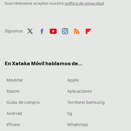
Suscribiéndote aceptas nuestra
política de privacidad
Síguenos
Twit
Fac
You
Inst
RSS
Flip
ter
ebo
tub
agr
boa
ok
e
am
rd
En Xataka Móvil hablamos de...
Movistar
Apple
Xiaomi
Aplicaciones
Guías de compra
Territorio Samsung
Android
5g
iPhone
WhatsApp