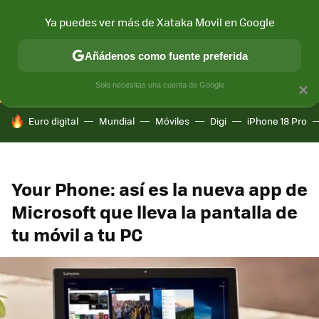
Ya puedes ver más de Xataka Movil en Google
CONECTIVIDAD
MÓVIL Y SOCIEDAD
APLICACIONES
COM
Añádenos como fuente preferida
Solo necesitas una cuenta de Google
×
HOY SE HABLA DE
Euro digital
Mundial
Móviles
Digi
iPhone 18 Pro
Your Phone: así es la nueva app de
Microsoft que lleva la pantalla de
tu móvil a tu PC