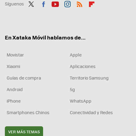
Síguenos
Twit
Fac
You
Inst
RSS
Flip
ter
ebo
tub
agr
boa
ok
e
am
rd
En Xataka Móvil hablamos de...
Movistar
Apple
Xiaomi
Aplicaciones
Guías de compra
Territorio Samsung
Android
5g
iPhone
WhatsApp
Smartphones Chinos
Conectividad y Redes
VER MÁS TEMAS