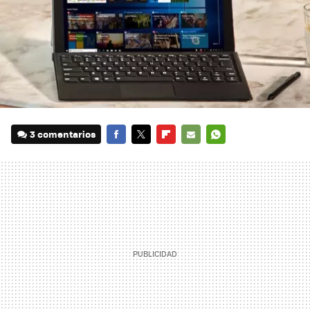
3 comentarios
FACEBOOK
TWITTER
FLIPBOARD
E-
WHATSAPP
MAIL