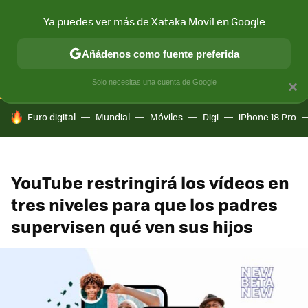
Ya puedes ver más de Xataka Movil en Google
CONECTIVIDAD
MÓVIL Y SOCIEDAD
APLICACIONES
COM
Añádenos como fuente preferida
Solo necesitas una cuenta de Google
×
HOY SE HABLA DE
Euro digital
Mundial
Móviles
Digi
iPhone 18 Pro
YouTube restringirá los vídeos en
tres niveles para que los padres
supervisen qué ven sus hijos