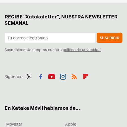
RECIBE "Xatakaletter", NUESTRA NEWSLETTER
SEMANAL
SUSCRIBIR
Suscribiéndote aceptas nuestra
política de privacidad
Síguenos
Twit
Fac
You
Inst
RSS
Flip
ter
ebo
tub
agr
boa
ok
e
am
rd
En Xataka Móvil hablamos de...
Movistar
Apple