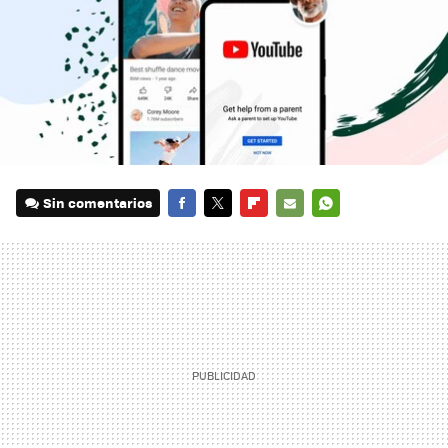
Sin comentarios
FACEBOOK
TWITTER
FLIPBOARD
E-
WHATSAPP
MAIL