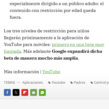
especialmente dirigido a un público adulto: el
contenido con restricción por edad queda
fuera.
Los tres niveles de restricción para niños
llegarán próximamente a la aplicación de
YouTube para móviles:
primero en una beta muy
limitada
. Más adelante
Google expandirá dicha
beta de manera mucho más amplia
.
Más información |
YouTube
TEMAS
Aplicaciones
Youtube
Padres
Control p
FACEBOOK
TWITTER
FLIPBOARD
E-
WHATSAPP
MAIL