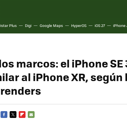
istar Plus
Digi
Google Maps
HyperOS
iOS 27
iPhone 
los marcos: el iPhone SE 
ilar al iPhone XR, según 
 renders
FACEBOOK
TWITTER
FLIPBOARD
E-