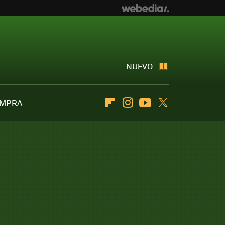
NUEVO
OMPRA
Flipboard
Instagram
Youtube
Twitter