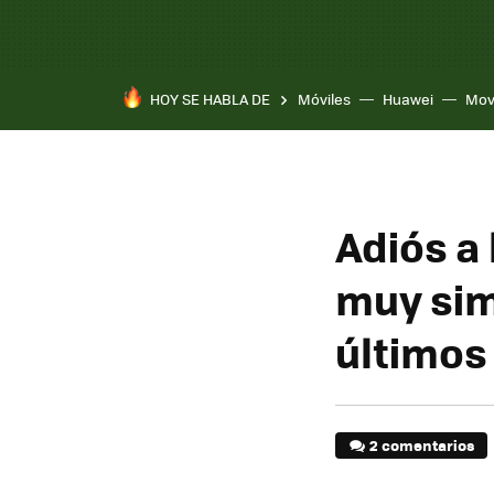
HOY SE HABLA DE
Móviles
Huawei
Mov
Adiós a 
muy sim
últimos
2 comentarios