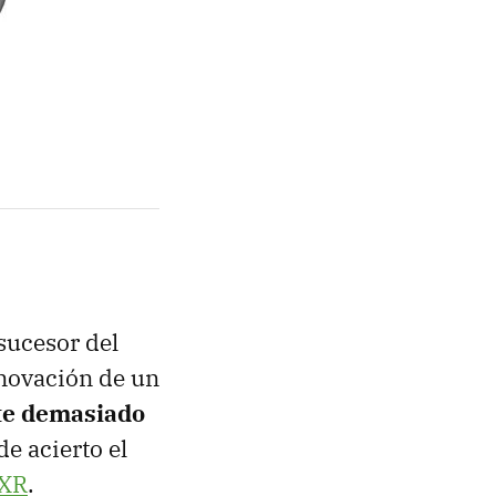
sucesor del
enovación de un
nte demasiado
e acierto el
 XR
.