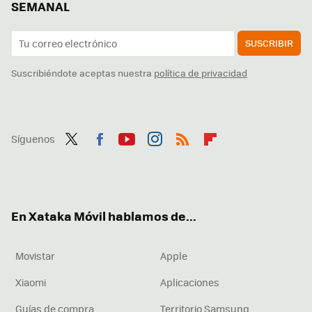
SEMANAL
SUSCRIBIR
Suscribiéndote aceptas nuestra
política de privacidad
Síguenos
Twit
Fac
You
Inst
RSS
Flip
ter
ebo
tub
agr
boa
ok
e
am
rd
En Xataka Móvil hablamos de...
Movistar
Apple
Xiaomi
Aplicaciones
Guías de compra
Territorio Samsung