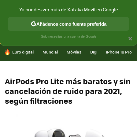
Ya puedes ver más de Xataka Movil en Google
CONECTIVIDAD
MÓVIL Y SOCIEDAD
APLICACIONES
COM
Añádenos como fuente preferida
Solo necesitas una cuenta de Google
×
HOY SE HABLA DE
Euro digital
Mundial
Móviles
Digi
iPhone 18 Pro
AirPods Pro Lite más baratos y sin
cancelación de ruido para 2021,
según filtraciones