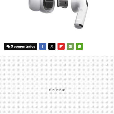
3 comentarios
FACEBOOK
TWITTER
FLIPBOARD
E-
WHATSAPP
MAIL