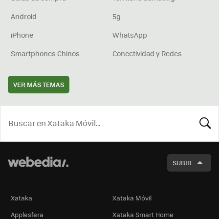
Android
5g
iPhone
WhatsApp
Smartphones Chinos
Conectividad y Redes
VER MÁS TEMAS
BUSCA
SUBIR
Xataka
Xataka Móvil
Applesfera
Xataka Smart Home